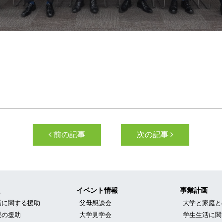
ン
前の記事
次の記事
報
イベント情報
事業計画
活に関する援助
父母懇談会
大学と家庭と
援の援助
大学見学会
学生生活に関