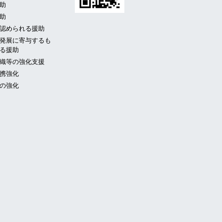
助
助
認められる援助
発展に寄与するも
る援助
織等の強化支援
携強化
の強化