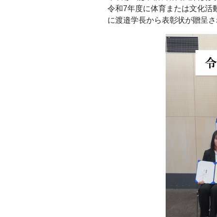
令和7年度に体育または文化活
に渡邉学長から表彰状が贈呈さ