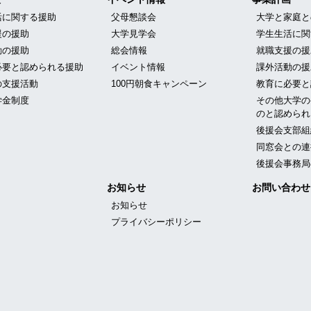
活に関する援助
父母懇談会
大学と家庭と
援の援助
大学見学会
学生生活に関
動の援助
総会情報
就職支援の援
必要と認められる援助
イベント情報
課外活動の援
の支援活動
100円朝食キャンペーン
教育に必要と
学金制度
その他大学の
のと認められ
後援会支部組
同窓会との連
後援会事務局
お知らせ
お問い合わせ
お知らせ
プライバシーポリシー