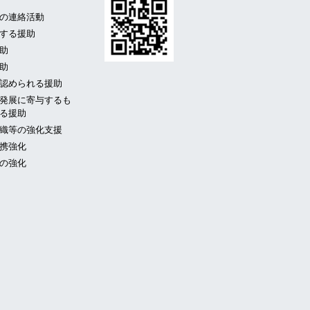
の連絡活動
する援助
助
助
認められる援助
発展に寄与するも
る援助
織等の強化支援
携強化
の強化