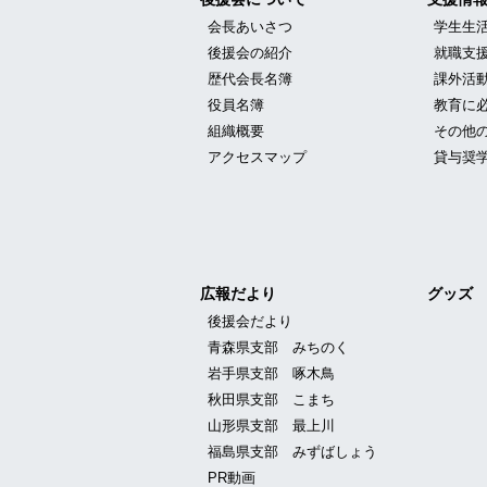
会長あいさつ
学生生
後援会の紹介
就職支
歴代会長名簿
課外活
役員名簿
教育に
組織概要
その他
アクセスマップ
貸与奨
広報だより
グッズ
後援会だより
青森県支部 みちのく
岩手県支部 啄木鳥
秋田県支部 こまち
山形県支部 最上川
福島県支部 みずばしょう
PR動画