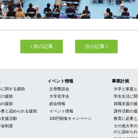
ン
前の記事
次の記事
報
イベント情報
事業計画
活に関する援助
父母懇談会
大学と家庭と
援の援助
大学見学会
学生生活に関
動の援助
総会情報
就職支援の援
必要と認められる援助
イベント情報
課外活動の援
の支援活動
100円朝食キャンペーン
教育に必要と
学金制度
その他大学の
のと認められ