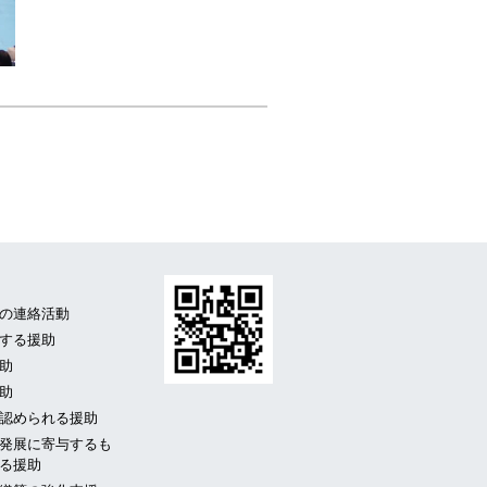
の連絡活動
する援助
助
助
認められる援助
発展に寄与するも
る援助