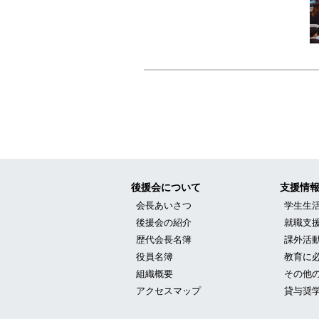
投稿ナビゲーショ
後援会について
支援情
会長あいさつ
学生生
後援会の紹介
就職支
歴代会長名簿
課外活
役員名簿
教育に
組織概要
その他
アクセスマップ
貸与奨