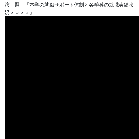
演 題 「本学の就職サポート体制と各学科の就職実績状
況２０２３」